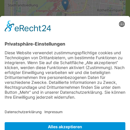
Leaflet
|
©
OpenStreetMap
SAGEN SIE UNS IHRE MEINUNG
Anregungen & Lob
Rückholung
An Umfrage teilnehmen
Copyright © 2026 Orthopädie Forum