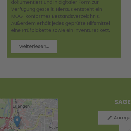
dokumentiert und in digitaler Form zur
Verfügung gestellt. Hieraus entsteht ein
MOG-konformes Bestandsverzeichnis.
Außerdem erhält jedes geprüfte Hilfsmittel
eine Prüfplakette sowie ein Inventuretikett.
weiterlesen...
SAGE
Anregu