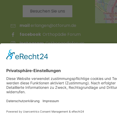
Besuchen Sie uns
mail
erlangen@otforum.de
facebook
Orthopädie Forum
Instagram
Orthopaedieforum
TikTok
orthopaedie_forum
YouTube
OrthopädieForum
Copyright © 2026 Orthopädie Forum