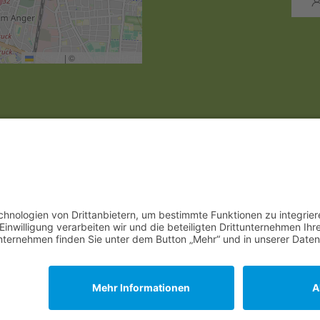
Leaflet
|
©
OpenStreetMap