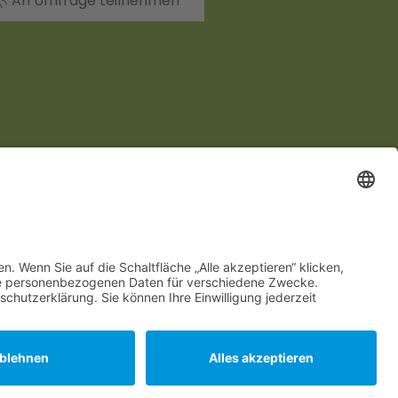
An Umfrage teilnehmen
DATENSCHUTZ
IMPRESSUM
AGB
created by
red
c
at
DESIGNGROUP