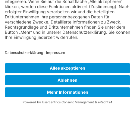
ROLLATOREN
MIT EINEM SICHEREN
GEFÜHL DURCH DEN
ALLTAG
Am Leben selbstbestimmt teilhaben zu können, auch
im hohem Alter nach einem Unfall oder einer
Krankheit ist der Wunsch vieler Menschen. Die eigene
Mobilität spielt dabei eine wesentliche Rolle.
Gehhilfen wie zum Beispiel Rollatoren leisten einen
großen Beitrag die Bewegungsfreiheit
wiederzuerlangen.
Bei uns finden Sie eine große Auswahl an Gehwagen.
Vom Leichtgewichtrollator mit einem sehr geringen