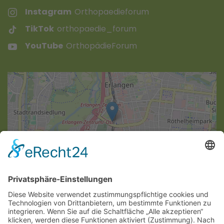
Instagram
Orthopaedieforum
TikTok
orthopaedie_forum
YouTube
OrthopädieForum
Leaflet
|
©
OpenStreetMap
SAGEN SIE UNS IHRE MEINUNG