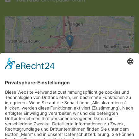
Leaflet
|
©
OpenStreetMap
SAGEN SIE UNS IHRE MEINUNG
Anregungen & Lob
Rückholung
An Umfrage teilnehmen